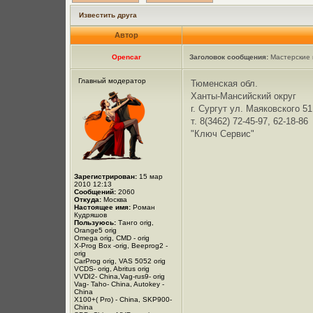
Известить друга
Автор
Opencar
Заголовок сообщения:
Мастерские 
Главный модератор
Тюменская обл.
Ханты-Мансийский округ
г. Сургут ул. Маяковского 51
т. 8(3462) 72-45-97, 62-18-86
"Ключ Сервис"
Зарегистрирован:
15 мар
2010 12:13
Сообщений:
2060
Откуда:
Москва
Настоящее имя:
Роман
Кудряшов
Пользуюсь:
Танго orig,
Orange5 orig
Omega orig, CMD - orig
X-Prog Box -orig, Beeprog2 -
orig
CarProg orig, VAS 5052 orig
VCDS- orig, Abritus orig
VVDI2- China,Vag-rus9- orig
Vag- Taho- China, Autokey -
China
X100+( Pro) - China, SKP900-
China