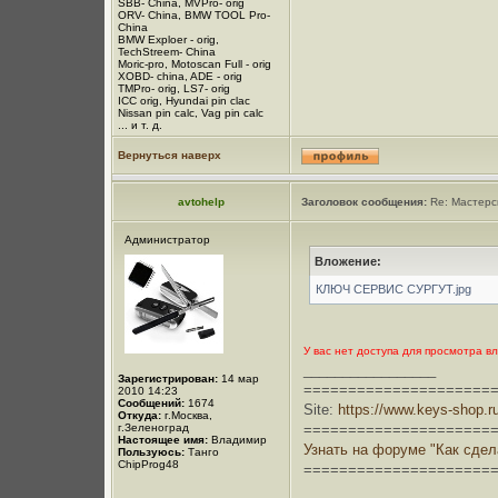
SBB- China, MVPro- orig
ORV- China, BMW TOOL Pro-
China
BMW Exploer - orig,
TechStreem- China
Moric-pro, Motoscan Full - orig
XOBD- china, ADE - orig
TMPro- orig, LS7- orig
ICC orig, Hyundai pin clac
Nissan pin calc, Vag pin calc
... и т. д.
Вернуться наверх
avtohelp
Заголовок сообщения:
Re: Мастерс
Администратор
Вложение:
КЛЮЧ СЕРВИС СУРГУТ.jpg
У вас нет доступа для просмотра в
_________________
Зарегистрирован:
14 мар
=====================
2010 14:23
Сообщений:
1674
Site:
https://www.keys-shop.r
Откуда:
г.Москва,
г.Зеленоград
=====================
Настоящее имя:
Владимир
Узнать на форуме "Как сде
Пользуюсь:
Танго
ChipProg48
=====================