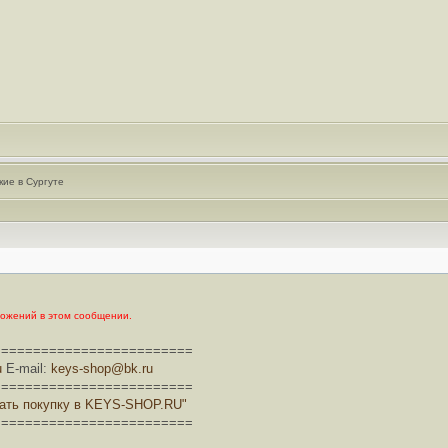
кие в Сургуте
ложений в этом сообщении.
=========================
u
E-mail:
keys-shop@bk.ru
=========================
лать покупку в KEYS-SHOP.RU"
=========================