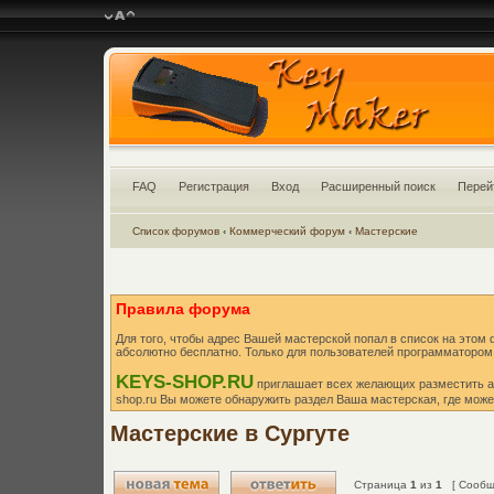
FAQ
Регистрация
Вход
Расширенный поиск
Перей
Список форумов
‹
Коммерческий форум
‹
Мастерские
Правила форума
Для того, чтобы адрес Вашей мастерской попал в список на этом
абсолютно бесплатно. Только для пользователей программатором
KEYS-SHOP.RU
приглашает всех желающих разместить а
shop.ru Вы можете обнаружить раздел Ваша мастерская, где може
Мастерские в Сургуте
Страница
1
из
1
[ Сообще