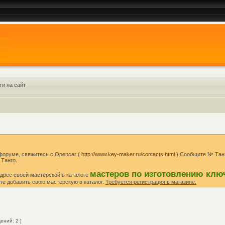
ти на сайт
 форуме, свяжитесь с Opencar (
http://www.key-maker.ru/contacts.html
) Сообщите № Танг
 Танго.
мастеров по изготовлению клю
дрес своей мастерской в каталоге
те добавить свою мастерскую в каталог.
Требуется регистрация в магазине.
ний: 2 ]