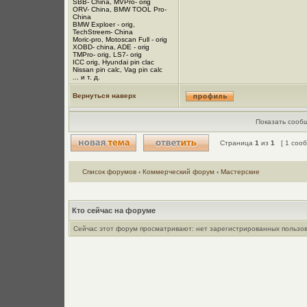
SBB- China, MVPro- orig
ORV- China, BMW TOOL Pro-
China
BMW Exploer - orig,
TechStreem- China
Moric-pro, Motoscan Full - orig
XOBD- china, ADE - orig
TMPro- orig, LS7- orig
ICC orig, Hyundai pin clac
Nissan pin calc, Vag pin calc
... и т. д.
Вернуться наверх
Показать сообщ
Страница
1
из
1
[ 1 сооб
Список форумов
‹
Коммерческий форум
‹
Мастерские
Кто сейчас на форуме
Сейчас этот форум просматривают: нет зарегистрированных пользов