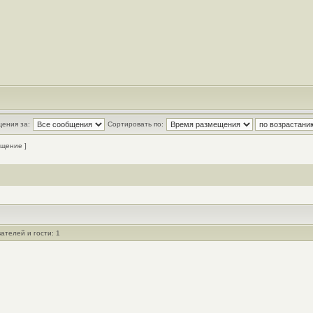
ения за:
Сортировать по:
щение ]
ателей и гости: 1