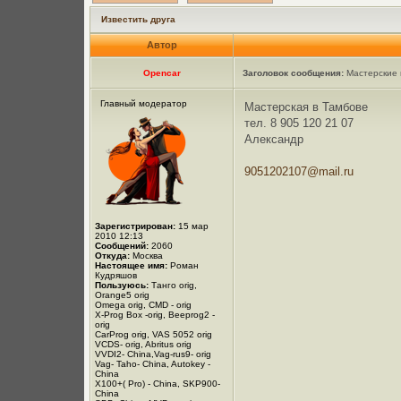
Известить друга
Автор
Opencar
Заголовок сообщения:
Мастерские 
Главный модератор
Мастерская в Тамбове
тел. 8 905 120 21 07
Александр
9051202107@mail.ru
Зарегистрирован:
15 мар
2010 12:13
Сообщений:
2060
Откуда:
Москва
Настоящее имя:
Роман
Кудряшов
Пользуюсь:
Танго orig,
Orange5 orig
Omega orig, CMD - orig
X-Prog Box -orig, Beeprog2 -
orig
CarProg orig, VAS 5052 orig
VCDS- orig, Abritus orig
VVDI2- China,Vag-rus9- orig
Vag- Taho- China, Autokey -
China
X100+( Pro) - China, SKP900-
China