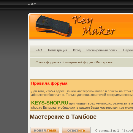
FAQ
Регистрация
Вход
Расширенный поиск
Перей
Список форумов
‹
Коммерческий форум
‹
Мастерские
Правила форума
Для того, чтобы адрес Вашей мастерской попал в список на этом
абсолютно бесплатно. Только для пользователей программатором
KEYS-SHOP.RU
приглашает всех желающих разместить а
shop.ru Вы можете обнаружить раздел Ваша мастерская, где може
Мастерские в Тамбове
Страница
1
из
1
[ 1 сооб