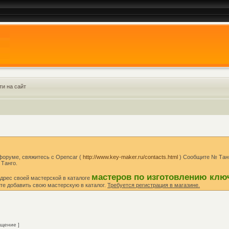
ти на сайт
 форуме, свяжитесь с Opencar (
http://www.key-maker.ru/contacts.html
) Сообщите № Танг
 Танго.
мастеров по изготовлению клю
дрес своей мастерской в каталоге
те добавить свою мастерскую в каталог.
Требуется регистрация в магазине.
щение ]