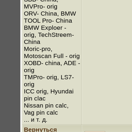
MVPro- orig
ORV- China, BMW
TOOL Pro- China
BMW Exploer -
orig, TechStreem-
China
Moric-pro,
Motoscan Full - orig
XOBD- china, ADE -
orig
TMPro- orig, LS7-
orig
ICC orig, Hyundai
pin clac
Nissan pin calc,
Vag pin calc
... и т. д.
Вернуться