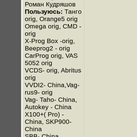
Роман Кудряшов
Пользуюсь:
Танго
orig, Orange5 orig
Omega orig, CMD -
orig
X-Prog Box -orig,
Beeprog2 - orig
CarProg orig, VAS
5052 orig
VCDS- orig, Abritus
orig
VVDI2- China,Vag-
rus9- orig
Vag- Taho- China,
Autokey - China
X100+( Pro) -
China, SKP900-
China
SBB- China,