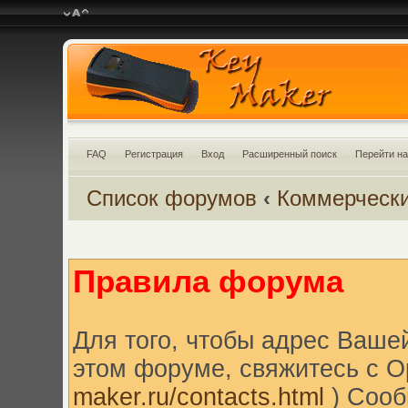
FAQ
Регистрация
Вход
Расширенный поиск
Перейти на
Список форумов
‹
Коммерческ
Правила форума
Для того, чтобы адрес Ваше
этом форуме, свяжитесь с O
maker.ru/contacts.html
) Сооб