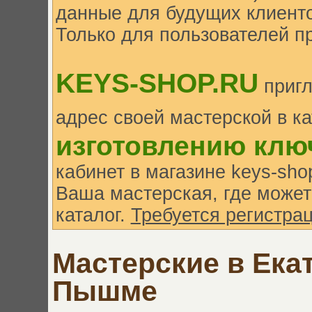
данные для будущих клиенто
Только для пользователей п
KEYS-SHOP.RU
пригл
адрес своей мастерской в к
изготовлению клю
кабинет в магазине keys-sh
Ваша мастерская, где может
каталог.
Требуется регистрац
Мастерские в Ека
Пышме