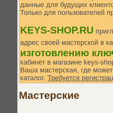
данные для будущих клиенто
Только для пользователей п
KEYS-SHOP.RU
пригл
адрес своей мастерской в к
изготовлению клю
кабинет в магазине keys-sh
Ваша мастерская, где может
каталог.
Требуется регистрац
Мастерские