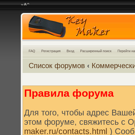
FAQ
Регистрация
Вход
Расширенный поиск
Перейти на
Список форумов
‹
Коммерческ
Правила форума
Для того, чтобы адрес Ваше
этом форуме, свяжитесь с O
maker.ru/contacts.html
) Сооб