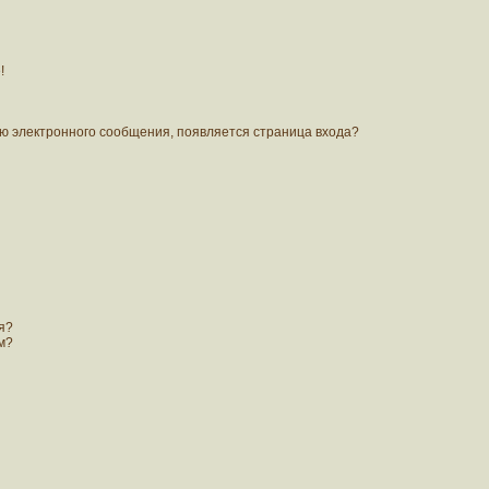
!
лю электронного сообщения, появляется страница входа?
я?
м?