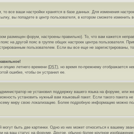
 то все ваши настройки хранятся в базе данных. Для изменения настро
ылку, вы попадете в центр пользователя, в котором сможете изменить в
ором размещен форум, настроены правильно). То, что вам кажется непр
ояс на другой пояс в группе общих настроек центра пользователя. Прим
стрированным пользователем. Если вы все еще не зарегистрированы, то
равильное!
и опцию летнего времени (
DST
), но время по-прежнему отображается не
этой ошибке, чтобы он устранил ее.
 администратор не установил поддержку вашего языка на форуме, или же
можность установить нужный вам языковый пакет. Если такого пакета не
 всему миру свою локализацию. Более подробную информацию можно пол
?
могут быть две картинки. Одно из них может относиться к вашему звани
и на ваш статус на форуме. Другое, обычно более крупное изображение,