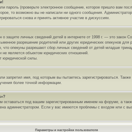
и!
ли пароль (проверьте электронное сообщение, которое пришло вам посл
торое, то возможно вы не написали ни одного сообщения. Администрато
рироваться снова и принять активное участие в дискуссиях.
акон о защите личных сведений детей в интернете от 1998 г. — это закон
ьменное разрешение родителей или других юридических опекунов для р
о, что опекуны разрешают сбор личных сведений от детей младше тринад
и не является объектом юридических отношений.
ет юридической силы.
ли запретил имя, под которым вы пытаетесь зарегистрироваться. Также
учения более точной информации.
s»?
м оставаться под вашим зарегистрированным именем на форуме, а такж
ена администратором. Если у вас имеются проблемы с входом или с вы
Параметры и настройки пользователя