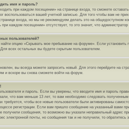
одить имя и пароль?
ходить при каждом посещении» на странице входа, то сможете остават
смог воспользоваться вашей учетной записью. Для того чтобы вам не пр
странице входа, но мы не рекомендуем делать это на общедоступном ко
ь при каждом посещении» отсутствует, то это значит, что администрато
ивных пользователей?
о найти опцию «Скрывать мое пребывание на форуме». Если установить 
 Для всех остальных вы будете скрытым пользователем.
новлен, вы всегда можете запросить новый. Для этого перейдите на стр
м и вскоре вы снова сможете войти на форум.
!
ользователя и пароль. Если вы уверены, что вводите имя и пароль прави
али, что вам меньше 13 лет, то вам необходимо следовать полученным и
ах требуется, чтобы все новые пользователи были активированы самосто
роцессе регистрации. Если вам пришло сообщение на указанный вами при
е получили сообщения, то возможно вы указали неправильный адрес при
ес электронной почты, но сообщения так и не получили, то обратитесь